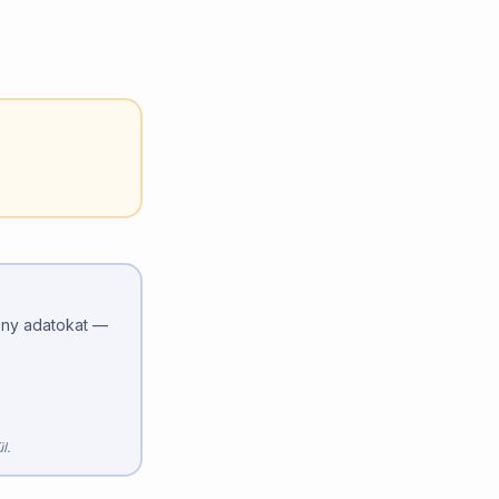
ny adatokat —
l.