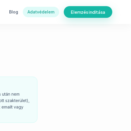
Blog
Adatvédelem
Elemzés indítása
s után nem
tt szakterület),
 emailt vagy