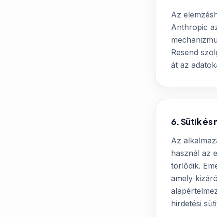
Az elemzésh
Anthropic a
mechanizmust
Resend szol
át az adatok
6. Sütik é
Az alkalmaz
használ az 
törlődik. Em
amely kizáró
alapértelmez
hirdetési sü