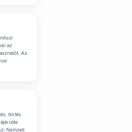
inősül
vel az
asználót. Az
vosi
és, törlés
zájárulás
sz: Nemzeti