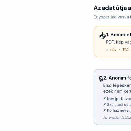
Az adat útja
Egyszer átolvasva tu
📥
1. Bemenet
PDF, kép vag
⚠ név · TAJ 
🔒
2. Anonim 
Első lépéské
ezek nem kerü
✗ Név (pl. Ková
✗ Születési dá
✗ Kórház neve,
Az eredeti fájl/