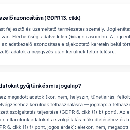
ezelő azonosítása (GDPR 13. cikk)
ást fejlesztő és üzemeltető természetes személy. Jogi entit
van. Elérhetőség: adatvedelem@diagnozisom.hu. A jogi ent
 az adatkezelő azonosítása e tájékoztató keretein belül tör
ezelői adatok a bejegyzés után kerülnek feltüntetésre.
datokat gyűjtünk és mi a jogalap?
z megadott adatok (kor, nem, helyszín, tünetleírás, feltöltö
lvégzéséhez kerülnek felhasználásra — jogalap: a felhaszn
tt szolgáltatás teljesítése (GDPR 6. cikk (1) b) pont). Az 
n eltárolunk adatokat a szolgáltatás működtetéséhez és fe
PR 6. cikk (1) f) pont, jogos érdek): életkor, nem, megadott