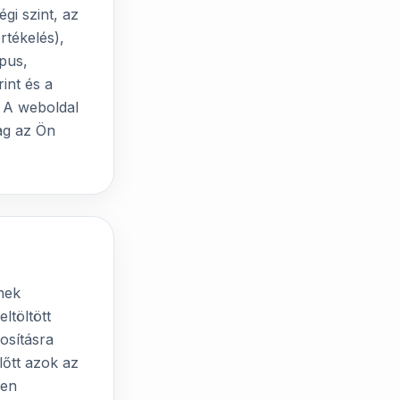
égi szint, az
rtékelés),
ípus,
int és a
. A weboldal
ag az Ön
lnek
ltöltött
osításra
lőtt azok az
len