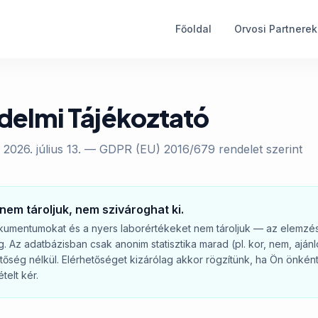
Főoldal
Orvosi Partnerek
delmi Tájékoztató
e: 2026. július 13. — GDPR (EU) 2016/679 rendelet szerint
 nem tároljuk, nem szivároghat ki.
dokumentumokat és a nyers laborértékeket nem tároljuk — az elemzé
 Az adatbázisban csak anonim statisztika marad (pl. kor, nem, ajánlo
tőség nélkül. Elérhetőséget kizárólag akkor rögzítünk, ha Ön önként
telt kér.