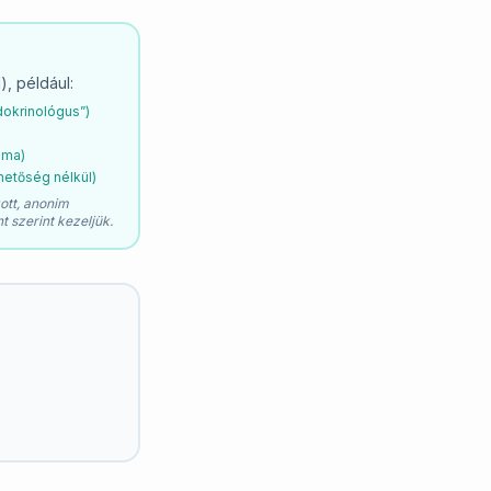
, például:
ndokrinológus”)
lma)
hetőség nélkül)
zott, anonim
t szerint kezeljük.