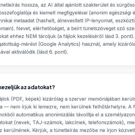
ünetleírás hossza, az AI által ajánlott szakterület és sürgőss
sszefoglalója és kiemelt megfigyelései (anonim egészségi é
hnikai metaadat (hashelt, álnevesített IP-lenyomat, eszközt
main). Nevet, elérhetőséget, a beírt tünetszöveget szó szer
ájlokat ehhez NEM tároljuk (a fájlok kezeléséről lásd 3. pont)
atottság-mérést (Google Analytics) használ, amely kizáról
val aktiválódik (lásd 6. pont).
kezeljük az adatokat?
 fájlok (PDF, képek) kizárólag a szerver memóriájában kerü
a — nem írjuk ki lemezre, nem kerülnek felhőtárhelyre. A fe
kból automatikus anonimizálás távolítja el a személyazon
atokat (nevek, TAJ-számok, lakcímek, telefonszámok), mie
 kerülnének. Kérjük, a tünetleírás mezőbe ne írjon közvet