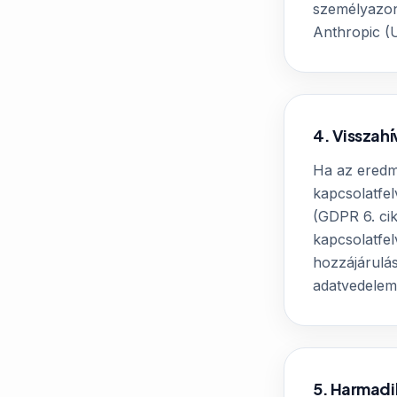
személyazon
Anthropic (
4. Visszahí
Ha az eredm
kapcsolatfel
(GDPR 6. cik
kapcsolatfel
hozzájárulás
adatvedele
5. Harmadi