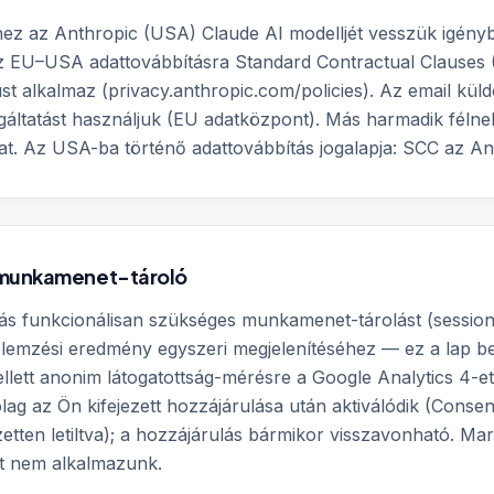
ez az Anthropic (USA) Claude AI modelljét vesszük igény
z EU–USA adattovábbításra Standard Contractual Clauses
 alkalmaz (privacy.anthropic.com/policies). Az email kül
gáltatást használjuk (EU adatközpont). Más harmadik féln
at. Az USA-ba történő adattovábbítás jogalapja: SCC az An
s munkamenet-tároló
ás funkcionálisan szükséges munkamenet-tárolást (sessio
elemzési eredmény egyszeri megjelenítéséhez — ez a lap b
ellett anonim látogatottság-mérésre a Google Analytics 4-et
lag az Ön kifejezett hozzájárulása után aktiválódik (Conse
etten letiltva); a hozzájárulás bármikor visszavonható. Ma
tit nem alkalmazunk.