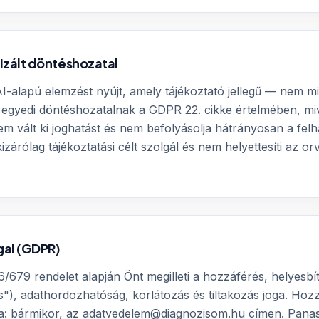
izált döntéshozatal
I-alapú elemzést nyújt, amely tájékoztató jellegű — nem m
 egyedi döntéshozatalnak a GDPR 22. cikke értelmében, mi
 vált ki joghatást és nem befolyásolja hátrányosan a felh
izárólag tájékoztatási célt szolgál és nem helyettesíti az or
gai (GDPR)
/679 rendelet alapján Önt megilleti a hozzáférés, helyesbít
és"), adathordozhatóság, korlátozás és tiltakozás joga. Hoz
a: bármikor, az adatvedelem@diagnozisom.hu címen. Pana