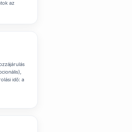
atok az
ozzájárulás
cionális),
olási idő: a