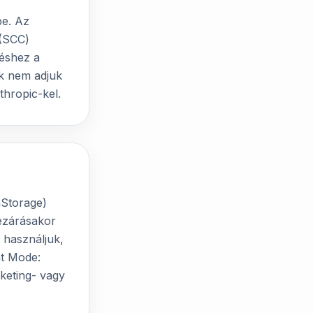
be. Az
 (SCC)
déshez a
ek nem adjuk
thropic-kel.
nStorage)
ezárásakor
 használjuk,
nt Mode:
rketing- vagy