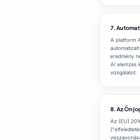
7. Automat
A platform A
automatizált
eredmény nem
AI elemzés k
vizsgálatot.
8. Az Ön jo
Az (EU) 2016
("elfeledtet
visszavonás