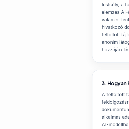
testsúly, a t
elemzés AI-ö
valamint tec
hivatkozó do
feltöltött f
anonim látog
hozzájárulásá
3. Hogyan 
A feltöltött
feldolgozásr
dokumentumo
alkalmas ad
AI-modellhez