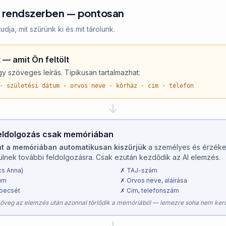
 a rendszerben — pontosan
dja, mit szűrünk ki és mit tárolunk.
 — amit Ön feltölt
y szöveges leírás. Tipikusan tartalmazhat:
· születési dátum · orvos neve · kórház · cím · telefon
↓
feldolgozás csak memóriában
nt a memóriában automatikusan kiszűrjük
a személyes és érzéke
lnek további feldolgozásra. Csak ezután kezdődik az AI elemzés.
cs Anna)
✗ TAJ-szám
tum
✗ Orvos neve, aláírása
 pecsét
✗ Cím, telefonszám
szöveg az elemzés után azonnal törlődik a memóriából — lemezre soha nem kerü
↓