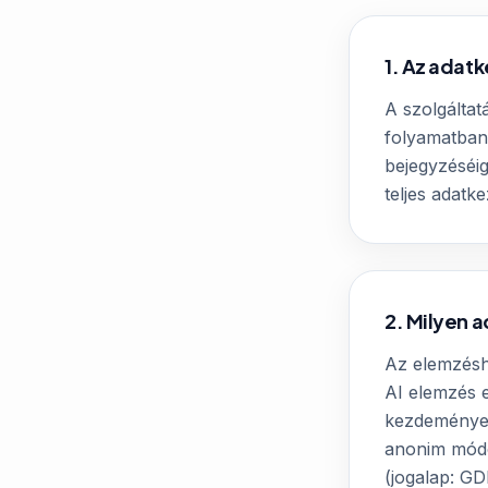
1. Az adatk
A szolgáltat
folyamatban 
bejegyzéséig
teljes adatk
2. Milyen a
Az elemzéshe
AI elemzés e
kezdeményeze
anonim módo
(jogalap: GD