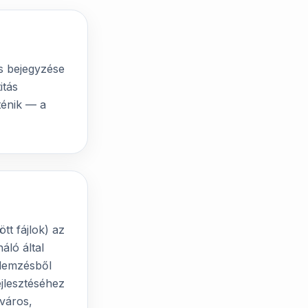
ás bejegyzése
itás
ténik — a
tt fájlok) az
áló által
elemzésből
jlesztéséhez
 város,