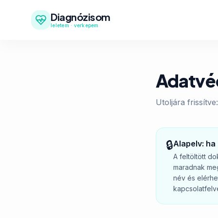
Diagnózisom
leletem · verkepem
Adatvé
Utoljára frissítv
🔒
Alapelv: ha
A feltöltött 
maradnak meg.
név és elérhe
kapcsolatfelvé