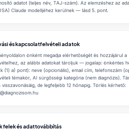
osító adatot (teljes név, TAJ-szám). Az elemzéshez az ad
USA) Claude modelljéhez kerülnek — lásd 5. pont.
vási és kapcsolatfelvételi adatok
ényoldalon önként megadja elérhetőségét és hozzájárul a
vételhez, az alábbi adatokat tároljuk — jogalap: önkéntes h
k (1) a) pont): neve (opcionális), email cím, telefonszám (op
vételi témakör, AI sürgősségi kategória (nem diagnózis). Tár
 visszavonásáig, de legfeljebb 12 hónapig. Törlés kérhető:
m@diagnozisom.hu
k felek és adattovábbítás