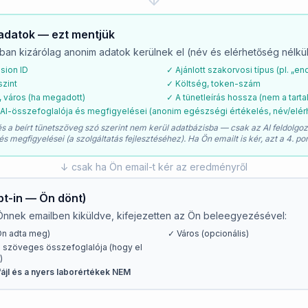
adatok — ezt mentjük
ban kizárólag anonim adatok kerülnek el (név és elérhetőség nélkül)
sion ID
✓ Ajánlott szakorvosi típus (pl. „e
szint
✓ Költség, token-szám
, város (ha megadott)
✓ A tünetleírás hossza (nem a tarta
AI-összefoglalója és megfigyelései (anonim egészségi értékelés, név/elér
jl és a beírt tünetszöveg szó szerint nem kerül adatbázisba — csak az AI feldolgo
és megfigyelései (a szolgáltatás fejlesztéséhez). Ha Ön emailt is kér, azt a 4. pon
↓ csak ha Ön email-t kér az eredményről
opt-in — Ön dönt)
Önnek emailben kiküldve, kifejezetten az Ön beleegyezésével:
Ön adta meg)
✓ Város (opcionális)
 szöveges összefoglalója (hogy el
)
 fájl és a nyers laborértékek NEM