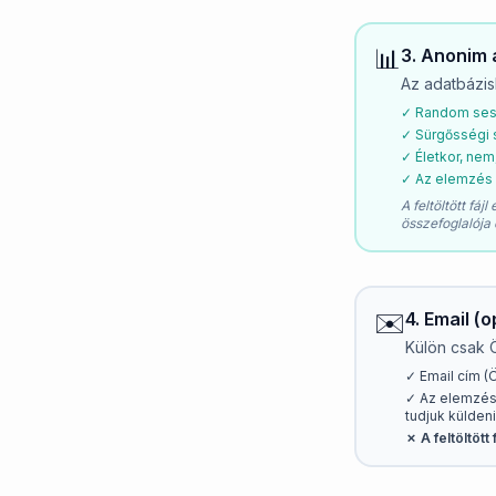
📊
3. Anonim 
Az adatbázis
✓ Random ses
✓ Sürgősségi 
✓ Életkor, nem
✓ Az elemzés 
A feltöltött fá
összefoglalója 
✉️
4. Email (
Külön csak 
✓ Email cím (
✓ Az elemzés
tudjuk küldeni
✗ A feltöltött